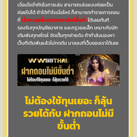
เงื่อนไขจำกัดในการเล่น สามารถเล่นแบบค่อยเป็น
ค่อยไปได้ ถ้าได้กำไรเมื่อไหร่ ก็สามารถทำรายการถอน
ที่
เว็บตรงสล็อตฝากถอนไม่มีขั้นต่ำ
ได้เลยทันที
รองรับทุกบัญชีธนาคาร และทรูวอลเล็ท เหมาะกับนัก
เดิมพันทุกสไตล์ จัดเต็มทุกค่ายดัง ถ้ากำลังมองหา
เว็บที่เดิมพันแล้วไม่กดดัน มาลองที่เว็บของเราได้เลย
ไม่ต้องใช้ทุนเยอะ ก็ลุ้น
รวยได้กับ
ฝากถอนไม่มี
ขั้นต่ำ