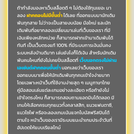
ถ้ากำลังมองหาเว็บสล็อตดี ๆ ไม่ต้องใช้ทุนเยอะ มา
ลอง
ฝากถอนไม่มีขั้นต่ำ
ได้เลย ที่ออกแบบมานักเดิม
พันทุกสาย ไม่ว่าจะเป็นสายงบน้อย มือใหม่ และนัก
เดิมพันที่อยากลองเปลี่ยนมาเล่นที่เว็บของเรา ที่มี
เงินเพียงหลักหน่วย ก็สามารถฝากเข้ามาเดิมพันได้
ทันที เป็นเว็บตรงแท้ 100% ที่มีระบบการเงินมั่นคง
ระบบหลังบ้านดีมาก เล่นยังไงก็ได้เงิน สำหรับนักเดิม
พันคนไหนที่ยังไม่เคยปั่นสล็อตที่
เว็บนอกตรงไม่ผ่าน
เอเย่นต์ฝากถอนขั้นต่ำ
บอกเลยว่าเว็บของเรา
ออกแบบมาเพื่อให้นักเดิมพันทุกคนเข้าใจง่ายมาก
โดยเฉพาะหน้าเว็บที่ใช้งานง่ายสุด ๆ เมนูภาษาไทย
คู่มือสอนเล่นแต่ละเกมอย่างละเอียด หรือถ้ายังไม่
เข้าใจตรงไหน ก็สามารถสอบถามแอดมินได้ตลอด มี
เกมให้เลือกครบทุกแนวทั้งคลาสสิก, แนวแฟนตาซี,
แนวไซไฟ หรือจะลองเกมเน้นแจกโบนัสฟรีสปินได้
ตามใจ หน้าเว็บของเรามีระบบแนะนำเกมประจำวันที่
อัปเดตให้แบบเรียลไทม์