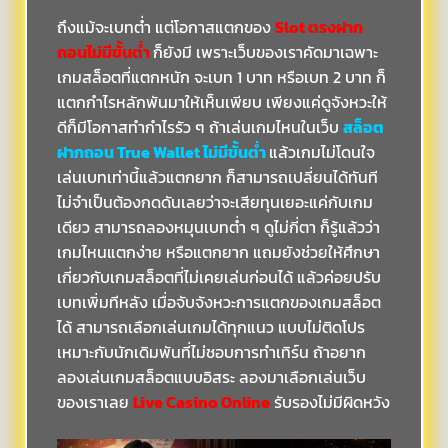
ถึงแม้จะเบทต่ำ แต่โอกาสแตกของ
Slot ตรงฝาก
ถอนไม่มีขั้นต่ำ
ก็ยังมี เพราะเว็บของเราคัดมาเฉพาะ
เกมสล็อตที่แตกหนัก จะเบท 1 บาท หรือเบท 2 บาท ก็
แตกกำไรหลักพันมาให้เห็นเพียบ เพียงแค่ดูจังหวะให้
ดีก็มีโอกาสทำกำไรรัว ๆ ถ้าเล่นเกมไหนในเว็บ
สล็อต
ฝากถอน True Wallet ไม่มีขั้นต่ำ
แล้วเกมไม่โดนใจ
เล่นเบทเท่านี้แล้วแตกยาก ก็สามารถเปลี่ยนได้ทันที
ไม่จำเป็นต้องกดดันเลยว่าจะเสียทุนเยอะแค่กับเกม
เดียว สามารถลองหมุนเบทต่ำ ๆ ดูไม่กี่ตา ก็รู้แล้วว่า
เกมไหนแตกง่าย หรือแตกยาก แถมยังช่วยให้ศึกษา
เกี่ยวกับเกมสล็อตที่ไม่เคยเล่นก่อนได้ แล้วค่อยปรับ
เบทเพิ่มทีหลัง เมื่อจับจังหวะการแตกของเกมสล็อต
ได้ สามารถเลือกเล่นเกมได้ทุกแนว แบบไม่ติดโปร
เหมาะกับนักเดิมพันที่ไม่ชอบการทำเทิร์น ถ้าอยาก
ลองเล่นเกมสล็อตแบบอิสระ ลองมาเลือกเล่นเว็บ
ของเราเลย
Live Casino Online
รับรองไม่มีผิดหวัง