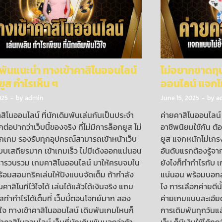
มพันแนะนำ ทางเข้าคาสิโนออนไลน์
ไม่อยากขาดทุนต
ยูส กำไรเห็น ๆ
ออนไลน์ แจกไม
025
-
by
admin
June 15, 2025
-
by
a
สิโนออนไลน์ ที่นักเดิมพันเล่นกันเป็นประจำ
ค่ายคาสิโนออนไลน์ 
ต่อปากว่าเว็บนี้ของจริง ที่ไม่มีการล็อกยูส ไม่
อาชีพนิยมใช้กัน ต้อง
ทุกเกม รองรับทุกอุปกรณ์สามารถเข้าหน้าเว็บ
ยูส แจกหนักไม่เกรง
ะบบเสถียรมาก เข้าเกมเร็ว ไม่มีเด้งออกแน่นอน
อันดับแรกต้องรู้จา
รารวบรวม เกมคาสิโนออนไลน์ มาให้ครบจบใน
ยังไงก็ทำกำไรกับ 
พร้อมสอนทริคเล่นให้ปังแบบจัดเต็ม ถ้ากำลัง
แน่นอน พร้อมบอกลั
คาสิโนที่ไว้ใจได้ เล่นได้แล้วได้เงินจริง แถม
ไง การเลือกค่ายดีน
สทำกำไรได้เต็มที่ เว็บนี้ตอบโจทย์มาก ลอง
ค่ายเกมแบบละเอียด
ดใจ ทางเข้าคาสิโนออนไลน์ เดิมพันเกมไหนก็
การเดิมพันทุกวันแล
้าคาสิโนออนไลน์ เว็บที่นักเดิมพันบอกว่าถ้า
เว็บ ก็มีเงินใช้ได้ท