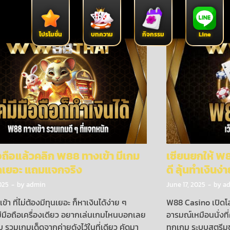
โปรโมชั่น
บทความ
กิจกรรม
Line
อถือแล้วคลิก W88 ทางเข้า มีเกม
เซียนยกให้ W
อกเยอะ แถมแจกจริง
ดี ลุ้นทำเงินง่
025
-
by
admin
June 17, 2025
-
by
a
้า ที่ไม่ต้องมีทุนเยอะ ก็หาเงินได้ง่าย ๆ
W88 Casino เปิดโลก
มีมือถือเครื่องเดียว อยากเล่นเกมไหนบอกเลย
อารมณ์เหมือนนั่งที
รบ รวมเกมเด็ดจากค่ายดังไว้ในที่เดียว คัดมา
ทุกเกม ระบบสตรีม