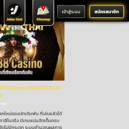
เข้าสู่ระบบ
สมัครสมาชิก
Joker Slot
Sitemap
88 Casino เกมแน่น ระบบ
าย
dmin
ใหม่ของนักเดิมพัน ที่เล่นแล้วได้
่คาสิโนจริง มีเกมแน่นจัดเต็มครบ
ชัดไม่มีกระตุก ระบบคำนวณผลการ