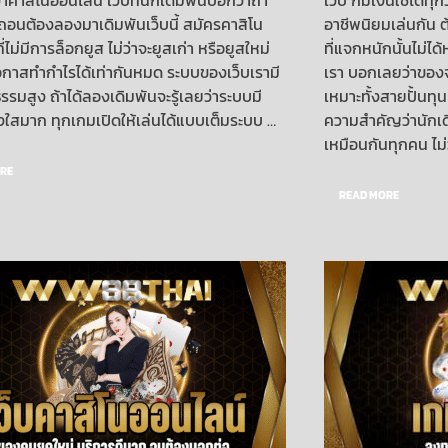
อนต้องลองมาเดิมพันเว็บนี้ สมัครคาสิโน
อาชีพนิยมเล่นกัน 
่ไม่มีการล็อกยูส ไม่ว่าจะยูสเก่า หรือยูสใหม่
ที่แจกหนักนั้นไม่ได
โอกาสทำกำไรได้เท่ากันหมด ระบบของเว็บเรามี
เรา บอกเลยว่าของจร
รรมสูง ถ้าได้ลองเดิมพันจะรู้เลยว่าระบบมี
เหมาะทั้งสายปั้นทุ
งใสมาก ทุกเกมเปิดให้เล่นได้แบบเต็มระบบ …
ความสำคัญว่านักเด
เหมือนกันทุกคน ไม่ว
RE
READ MORE