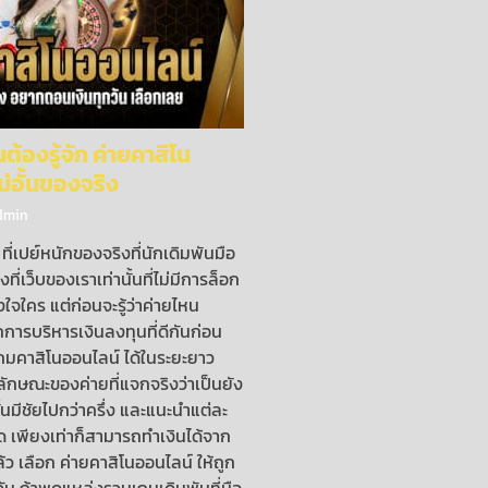
้องรู้จัก ค่ายคาสิโน
่อั้นของจริง
dmin
ที่เปย์หนักของจริงที่นักเดิมพันมือ
ที่เว็บของเราเท่านั้นที่ไม่มีการล็อก
ใจใคร แต่ก่อนจะรู้ว่าค่ายไหน
กการบริหารเงินลงทุนที่ดีกันก่อน
เกมคาสิโนออนไลน์ ได้ในระยะยาว
กษณะของค่ายที่แจกจริงว่าเป็นยัง
ั้นมีชัยไปกว่าครึ่ง และแนะนำแต่ละ
 เพียงเท่าก็สามารถทำเงินได้จาก
้ว เลือก ค่ายคาสิโนออนไลน์ ให้ถูก
ุกวัน​ ถ้าพูดแหล่งรวมเกมเดิมพันที่มือ