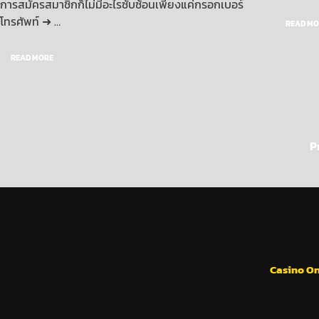
การสมัครสมาชิกก็ไม่มีอะไรซับซ้อนเพียงแค่กรอกเบอร์
โทรศัพท์ ➜ …
READ MO
READ MORE
P
Casino O