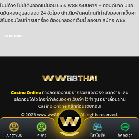
ไม่มีค้าง ไม่มีเด้งออกแน่นอน Link W88 ระบบฝาก – ถอนดีมาก มีแอ
ดมินคอยดูแลตลอด 24 ชั่วโมง นักเดิมพันคนไหนที่กำลังมองหาเว็บคา
สิโนออนไลน์ที่ครบเครื่อง ต้องมาลองที่เว็บนี้ ลองมา สมัคร W88 …
READ MORE
Casino Online
ทางลัดของคนอยากรวย แจกจริง แตกง่าย เล่น
แล้วถอนได้ไว ใครที่กำลังมองหาเว็บดีๆ ไว้ทำทุน อย่าเลื่อนผ่าน
Casino Online คลิกก่อนรวยก่อน!
©
2025
www.ww88thai.net – All rights reserved.
เข้าสู่ระบบ
สมัคร
โปรโมชั่น
ติดต่อเรา