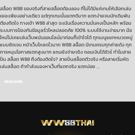
สล็อต W88 ของจริงที่สายสล็อตต้องลอง ที่ไม่ได้มีแค่เกมให้เลือกเล่น
เยอะเพียงอย่างเดียว แต่ทุกเกมนั้นแตกดีมาก แตกง่ายจนนักเดิมพัน
ต้องติดใจ ทางเข้า W88 ล่าสุด จะเน้นเรื่องความมั่นคงเป็นหลัก พร้อม
ระบบการป้องกันข้อมูลรั่วไหลปลอดภัย 100% ระบบใช้งานง่ายมาก มือ
ใหม่ไม่เคยเล่นเว็บพนันออนไลน์มาก่อนก็เข้าใจได้ ทุกเมนูแยกหมวดหมู่
แบบชัดเจน หน้าเว็บโหลดไวมาก W88 สล็อต มีเกมครบทุกค่ายดัง ทุก
การหมุนโอกาสแตกสูงมาก แถมยังจ่ายจริง ถอนเงินได้ชัวร์ ทำไมสาย
ปั่น สล็อต W88 ถึงต้องติดใจ? สายปั่นสล็อตตัวจริง หรือสายเริ่มหัด
เล่นสล็อต ถ้ากำลังมองหาเว็บที่แตกจริง แตกบ่อย …
READ MORE