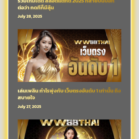
รวมเกมเด็ด สล็อตแตกดี 2025 ที่สายปั่นบอก
ต่อว่า กดทีก็มีลุ้น
July 28, 2025
เล่นเพลิน กำไรพุ่งกับ เว็บตรงอันดับ 1 เท่านั้น ถึง
สบายใจ
July 27, 2025