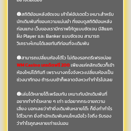
🎃
สถิติย้อนหลังชัดเจน เค้าไพ่อัปเดตไว
เหมาะสำหรับ
นักเดิมพันที่ชอบความแม่นยำ ที่ชอบดูสถิติย้อนหลัง
ก่อนแทง เว็บของเรามีกราฟให้ดูแบบชัดเจน มีสีแยก
ฝั่ง Player และ Banker แบบชัดเจน สามารถ
วิเคราะห์เกมได้เลยทันทีก่อนที่จะเดิมพัน
🎃
สามารถเปลี่ยนห้องได้ไว ไม่ต้องรอกดรีเฟรชบ่อย
WM Casino เครดิตฟรี 200
เพียงแค่คลิกเดียวก็เข้า
ห้องใหม่ได้ทันที เพราะบางครั้งจังหวะเปลี่ยนห้องเป็น
ช่วงนาทีทอง ถ้าระบบช้าก็พลาดจังหวะทำกำไรไปเลย
🎃
เล่นได้หลายโต๊ะพร้อมกัน เหมาะกับนักเดิมพันที่
อยากทำกำไรหลาย ๆ เท่า แต่อยากกระจายความ
เสี่ยง บอกเลยว่าถ้ายิ่งเดิมพันหลายโต๊ะ ก็ยิ่งทำกำไร
ได้ไวมาก ยิ่งถ้านักเดิมพันคนไหนมือไว ใจถึง รับรอง
ว่ากำไรคูณหลายเท่าแน่นอน