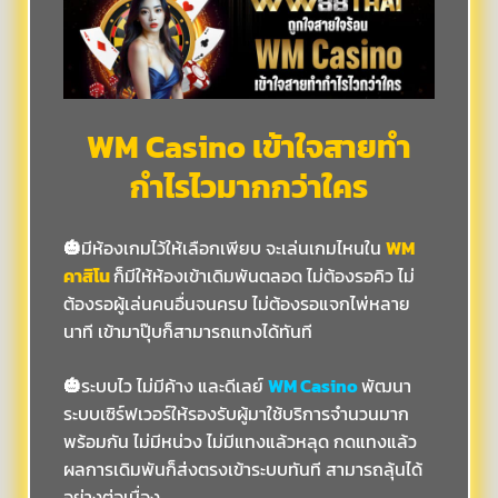
WM Casino เข้าใจสายทำ
กำไรไวมากกว่าใคร
🎃
มีห้องเกมไว้ให้เลือกเพียบ จะเล่นเกมไหนใน
WM
คาสิโน
ก็มีให้ห้องเข้าเดิมพันตลอด ไม่ต้องรอคิว ไม่
ต้องรอผู้เล่นคนอื่นจนครบ ไม่ต้องรอแจกไพ่หลาย
นาที เข้ามาปุ๊บก็สามารถแทงได้ทันที
🎃
ระบบไว ไม่มีค้าง และดีเลย์
WM Casino
พัฒนา
ระบบเซิร์ฟเวอร์ให้รองรับผู้มาใช้บริการจำนวนมาก
พร้อมกัน ไม่มีหน่วง ไม่มีแทงแล้วหลุด กดแทงแล้ว
ผลการเดิมพันก็ส่งตรงเข้าระบบทันที สามารถลุ้นได้
อย่างต่อเนื่อง